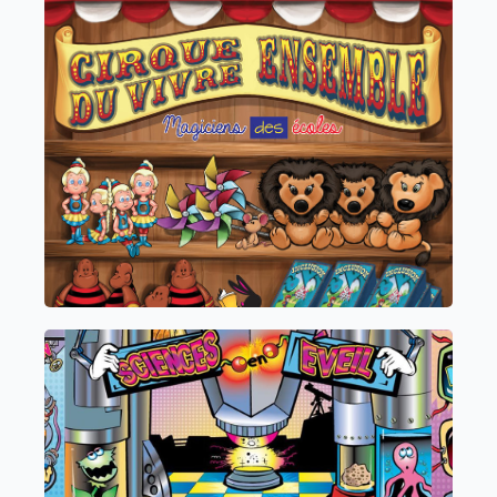
Le Cirque du Vivre Ensemble
Transformez vos élèves en véritables
artisans du respect et de la coopération
Cycle 1, 2, 3 et 4
Sciences en Eveil
Offrez à vos élèves
une aventure où chaque expérience les guide