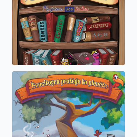
La bibliothèque Magique
Lecture, compréhension, imagination et
confiance en soi
Cycle 1, 2, 3 et 4
Ecocitoyen protège, ta planète
Offrez à vos élèves une
expérience pour semer les graines d’un
avenir plus respectueux de la nature