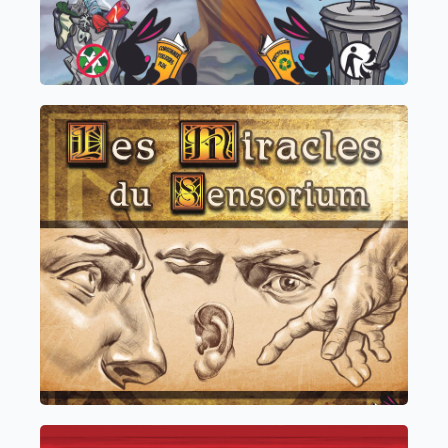
Cycle 1, 2, 3 et 4
Les Miracles du Sensorium
Découvrez le monde
à travers vos cinq sens grâce à une
expérience interactive et poétique
Cycle 1, 2, 3 et 4