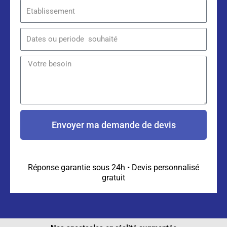
la
Etablissement
prestation
Dates
ou
periode
Message
souhaité
Envoyer ma demande de devis
Réponse garantie sous 24h • Devis personnalisé
gratuit